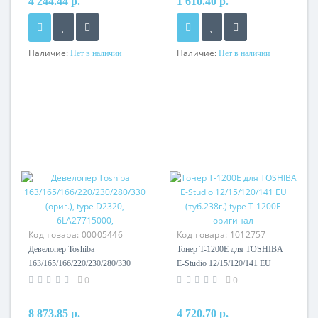
4 244.44 р.
1 610.40 р.
Наличие:
Наличие:
Нет в наличии
Нет в наличии
Код товара:
00005446
Код товара:
1012757
Девелопер Toshiba
Тонер T-1200E для TOSHIBA
163/165/166/220/230/280/330
E-Studio 12/15/120/141 EU
(ориг.), type D2320,
(туб.238г.) type T-1200E
0
0
6LA27715000,
оригинал
8 873.85 р.
4 720.70 р.