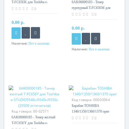
T-FC65EK для Toshiba e-
6AK00000183 - Тонер
STUDIО5540с/6540с/6550с
пурпурный T-FC65EM для
0
(77400 отпечатков)
Toshiba e-
0
STUDIО5540с/6540с/6550с
0.00 р.
(29500 отпечатков)
0.00 р.
Наличие:
Нет в наличии
Наличие:
Нет в наличии
Код товара:
00003064
Барабан TOSHIBA
Код товара:
00-02571
1340/1350/1360/1370 ориг
6AK00000185 - Тонер желтый
0
T-FC65EY для Toshiba e-
STUDIО5540с/6540с/6550с