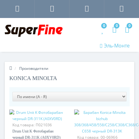
0
0
0
Эль-Монте
Производители
KONICA MINOLTA
Код товара:
П021036
Drum Unit K Фотобарабан
Код товара:
00-06966
черный DR-311K (A0XV0RD)