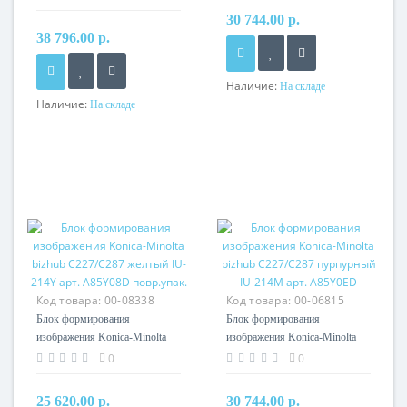
A2X20ED , оригинал
30 744.00 р.
38 796.00 р.
Наличие:
На складе
Наличие:
На складе
Код товара:
00-08338
Код товара:
00-06815
Блок формирования
Блок формирования
изображения Konica-Minolta
изображения Konica-Minolta
bizhub C227/C287 желтый IU-
bizhub C227/C287 пурпурный
0
0
214Y арт. A85Y08D повр.упак.
IU-214M арт. A85Y0ED
25 620.00 р.
30 744.00 р.