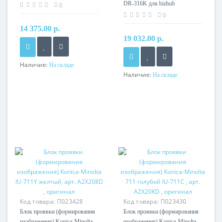
214K арт. A85Y0RD
DR-316K для bizhub
0
C250i/C300i/C360i черный арт.
0
AAV70RD , оригинал
14 375.00 р.
19 032.00 р.
Наличие:
На складе
Наличие:
На складе
Код товара:
П023428
Код товара:
П023430
Блок проявки (формирования
Блок проявки (формирования
изображения) Konica-Minolta
изображения) Konica-Minolta