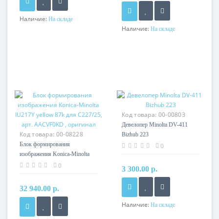
Наличие:
На складе
Наличие:
На складе
Код товара:
00-00803
Девелопер Minolta DV-411
Код товара:
00-08228
Bizhub 223
Блок формирования
0
изображения Konica-Minolta
IU217Y yellow 87k для
0
3 300.00 р.
C227/25, арт. AACVF0KD ,
оригинал
32 940.00 р.
Наличие:
На складе