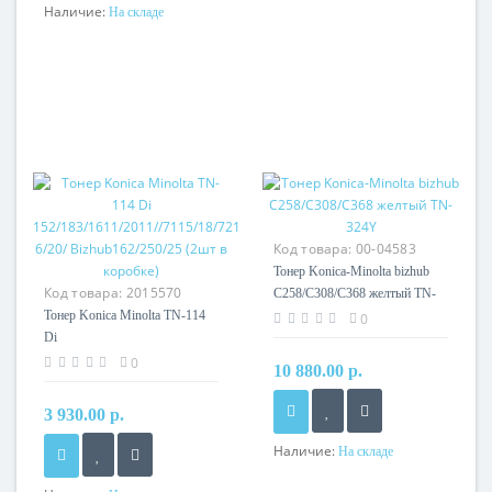
Наличие:
На складе
Код товара:
00-04583
Тонер Konica-Minolta bizhub
Код товара:
2015570
C258/C308/C368 желтый TN-
Тонер Konica Minolta TN-114
324Y
0
Di
152/183/1611/2011//7115/18/721
0
10 880.00 р.
6/20/ Bizhub162/250/25 (2шт в
коробке)
3 930.00 р.
Наличие:
На складе