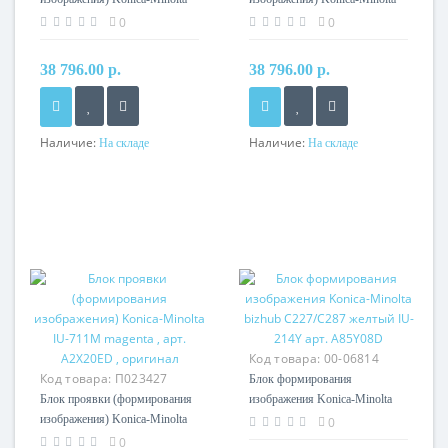
IU-711Y желтый, арт.
711 голубой IU-711C , арт.
0
0
A2X208D , оригинал
A2X20KD , оригинал
38 796.00 р.
38 796.00 р.
Наличие:
Наличие:
На складе
На складе
Код товара:
00-06814
Код товара:
П023427
Блок формирования
Блок проявки (формирования
изображения Konica-Minolta
изображения) Konica-Minolta
bizhub C227/C287 желтый IU-
0
IU-711M magenta , арт.
214Y арт. A85Y08D
0