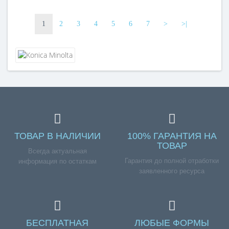
1
2
3
4
5
6
7
>
>|
ТОВАР В НАЛИЧИИ
100% ГАРАНТИЯ НА
ТОВАР
Всегда актуальная
Гарантия до полной отработки
информация по остаткам
заявленного ресурса
БЕСПЛАТНАЯ
ЛЮБЫЕ ФОРМЫ