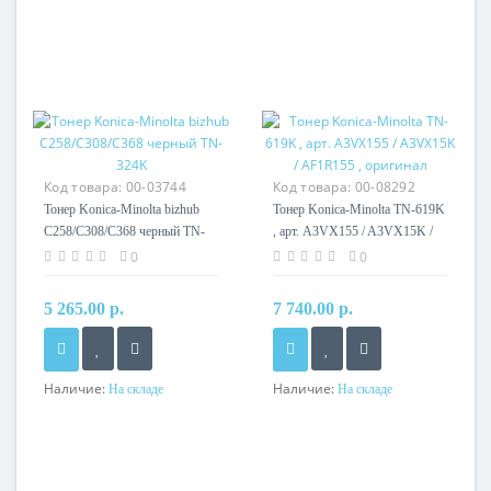
Код товара:
00-03744
Код товара:
00-08292
Тонер Konica-Minolta bizhub
Тонер Konica-Minolta TN-619K
C258/C308/C368 черный TN-
, арт. A3VX155 / A3VX15K /
324K
AF1R155 , оригинал
0
0
5 265.00 р.
7 740.00 р.
Наличие:
Наличие:
На складе
На складе