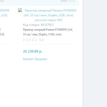
Код товара:
00-07951
N
Принтер лазерный Pantum P3300DN (A4,
LCD,
33 стр / мин, Duplex, USB, сеть)
расх.мат.серии 420
0
26 230.00 р.
Наличие:
Предзаказ
Предзаказ