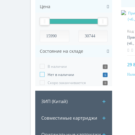
Цена
Код
Прин
(чб.,
512M
Состояние на складе
29 
В наличии
0
Нет в наличии
Нали
6
Скоро заканчивается
0
ЗИП (Китай)
Совместимые картриджи
Оригинальные картриджи