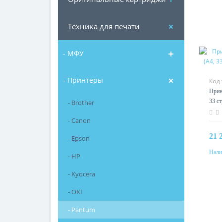
Техника для печати
- МФУ
- Принтеры
Код
Прин
33 ст
- Brother
расх
- Canon
21 
- Epson
Нали
- HP
- Kyocera
- OKI
- Pantum