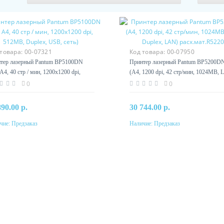
 товара:
00-07321
Код товара:
00-07950
тер лазерный Pantum BP5100DN
Принтер лазерный Pantum BP5200D
 A4, 40 стр / мин, 1200x1200 dpi,
(A4, 1200 dpi, 42 стр/мин, 1024MB, 
B, Duplex, USB, сеть)
Duplex, LAN) расх.мат.R5220
0
0
890.00 р.
30 744.00 р.
чие:
Предзаказ
Наличие:
Предзаказ
Предзаказ
Предзаказ