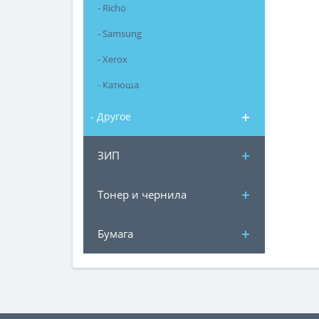
- Richo
- Samsung
- Xerox
- Катюша
- Другое
ЗИП
Тонер и чернила
Бумага