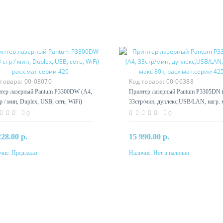
 товара:
00-08070
Код товара:
00-06388
тер лазерный Pantum P3300DW (A4,
Принтер лазерный Pantum P3305DN 
р / мин, Duplex, USB, сеть, WiFi)
33стр/мин, дуплекс,USB/LAN, нагр. 
.мат.серии 420
80k, расх.мат.серии 425)
0
0
228.00 р.
15 990.00 р.
чие:
Предзаказ
Наличие:
Нет в наличии
Предзаказ
Предзаказ