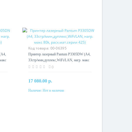
Код товара:
00-06395
(A4,
Принтер лазерный Pantum P3305DW (A4,
макс
33стр/мин,дуплекс,WiFi/LAN, нагр. макс
80k, расх.мат.серии 425)
0
17 080.00 р.
Наличие:
Нет в наличии
Предзаказ