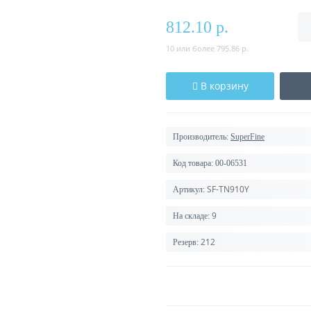
812.10 р.
10 или более 795.86 р.
В корзину
Производитель:
SuperFine
Код товара:
00-06531
SF-TN910Y
Артикул:
9
На складе:
212
Резерв: