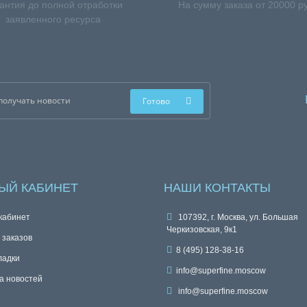
антия до полной отработки
На сумму заказа от 20000 р
заявленного ресурса
Готово
ЫЙ КАБИНЕТ
НАШИ КОНТАКТЫ
кабинет
107392, г. Москва, ул. Большая
Черкизовская, 9к1
 заказов
8 (495) 128-38-16
ладки
info@superfine.moscow
а новостей
info@superfine.moscow