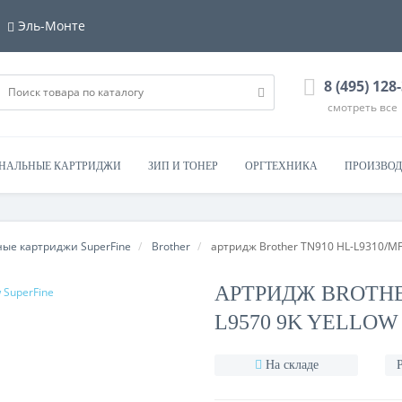
Эль-Монте
8 (495) 128
смотреть все
НАЛЬНЫЕ КАРТРИДЖИ
ЗИП И ТОНЕР
ОРГТЕХНИКА
ПРОИЗВОД
ые картриджи SuperFine
Brother
артридж Brother TN910 HL-L9310/MFC
АРТРИДЖ BROTHER
L9570 9K YELLOW
На складе