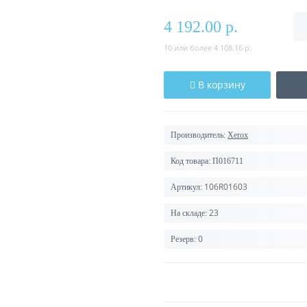
4 192.00 р.
10 или более 4 108.16 р.
В корзину
Производитель:
Xerox
Код товара:
П016711
106R01603
Артикул:
23
На складе:
0
Резерв: