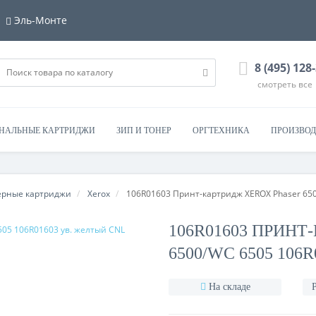
Эль-Монте
8 (495) 128
смотреть все
НАЛЬНЫЕ КАРТРИДЖИ
ЗИП И ТОНЕР
ОРГТЕХНИКА
ПРОИЗВОД
ерные картриджи
Xerox
106R01603 Принт-картридж XEROX Phaser 650
106R01603 ПРИН
6500/WC 6505 106
На складе