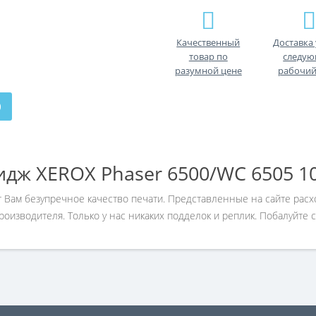
Качественный
Доставка 
товар по
следу
разумной цене
рабочий
)
дж XEROX Phaser 6500/WC 6505 1
 Вам безупречное качество печати. Представленные на сайте рас
изводителя. Только у нас никаких подделок и реплик. Побалуйте 