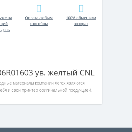
уже на
Оплата любым
100% обмен или
ющий
способом
возврат
 день
06R01603 ув. желтый CNL
ходные материалы компании Xerox являются
себя и свой принтер оригинальной продукцией.