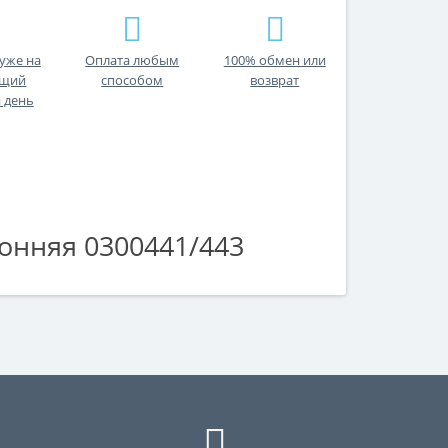
уже на
Оплата любым
100% обмен или
ющий
способом
возврат
 день
ронняя 0300441/443