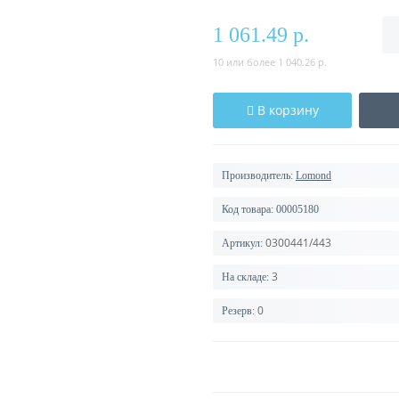
1 061.49 р.
10 или более 1 040.26 р.
В корзину
Производитель:
Lomond
Код товара:
00005180
0300441/443
Артикул:
3
На складе:
0
Резерв: